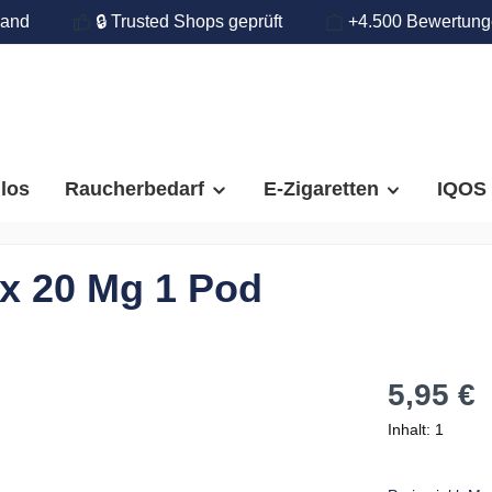
land
🔒 Trusted Shops geprüft
+4.500 Bewertun
llos
Raucherbedarf
E-Zigaretten
IQOS
x 20 Mg 1 Pod
5,95 €
Inhalt:
1