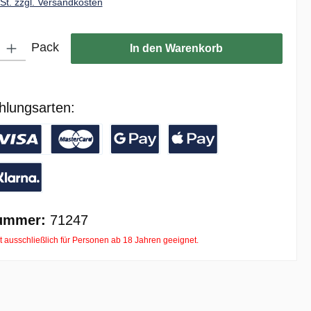
wSt. zzgl. Versandkosten
ib den gewünschten Wert ein oder benutze die Schaltflächen um die Anzahl zu er
Pack
In den Warenkorb
hlungsarten:
/ Banküberweisung
reditkarte
Google Pay
Apple Pay
ay with Klarna
ummer:
71247
t ausschließlich für Personen ab 18 Jahren geeignet.