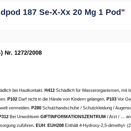
idpod 187 Se-X-Xx 20 Mg 1 Pod"
 Nr. 1272/2008
dlich bei Hautkontakt.
H412
Schädlich für Wasserorganismen, mit la
ten.
P102
Darf nicht in die Hände von Kindern gelangen.
P103
Vor Ge
mwelt vermeiden.
P280
Schutzhandschuhe / Schutzkleidung / Augensc
P312
Bei Unwohlsein
GIFTINFORMATIONSZENTRUM
/ Arzt / … a
ntsorgung zuführen.
EUH
:
EUH208
Enthält 4-Hydroxy-2,5-dimethyl- (2