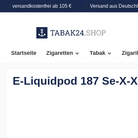
versandkostenfrei ab 105 €
Versand aus Deutsch
springen
Zur Hauptnavigation springen
Startseite
Zigaretten
Tabak
Zigari
E-Liquidpod 187 Se-X-X
Bildergalerie überspringen