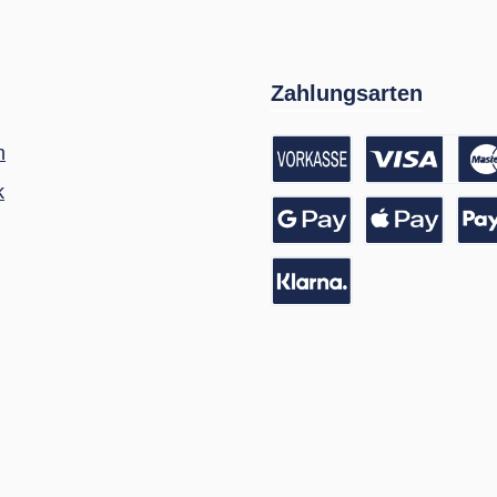
Zahlungsarten
m
k
Vorkasse / Banküberwei
Kreditkarte
Google Pay
Apple Pay
Pay
Pay with Klarna