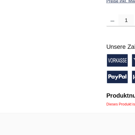
Preise inkl. M
Produkt Anzahl: G
Unsere Za
Vorkasse 
K
PayPal
P
Produktn
Dieses Produkt is