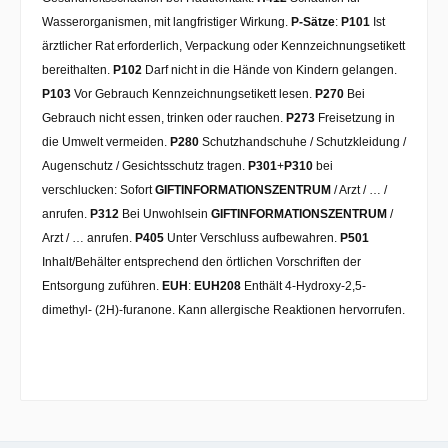
Wasserorganismen, mit langfristiger Wirkung.
P-Sätze
:
P101
Ist
ärztlicher Rat erforderlich, Verpackung oder Kennzeichnungsetikett
bereithalten.
P102
Darf nicht in die Hände von Kindern gelangen.
P103
Vor Gebrauch Kennzeichnungsetikett lesen.
P270
Bei
Gebrauch nicht essen, trinken oder rauchen.
P273
Freisetzung in
die Umwelt vermeiden.
P280
Schutzhandschuhe / Schutzkleidung /
Augenschutz / Gesichtsschutz tragen.
P301
+
P310
bei
verschlucken: Sofort
GIFTINFORMATIONSZENTRUM
/ Arzt / … /
anrufen.
P312
Bei Unwohlsein
GIFTINFORMATIONSZENTRUM
/
Arzt / … anrufen.
P405
Unter Verschluss aufbewahren.
P501
Inhalt/Behälter entsprechend den örtlichen Vorschriften der
Entsorgung zuführen.
EUH
:
EUH208
Enthält 4-Hydroxy-2,5-
dimethyl- (2H)-furanone. Kann allergische Reaktionen hervorrufen.