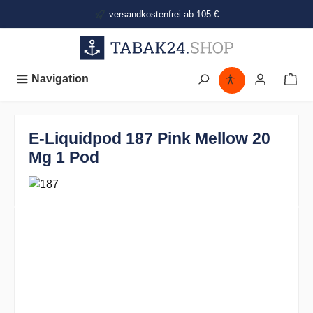
alt springen
versandkostenfrei ab 105 €
Navigation
E-Liquidpod 187 Pink Mellow 20
Mg 1 Pod
Bildergalerie überspringen