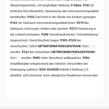
Wasserorganismen, mit langfristiger Wirkung.
P-Sätze
:
P101
Ist
ärztlicher Rat erforderlich, Verpackung oder Kennzeichnungsetikett
bereithalten.
P102
Darf nicht in die Hände von Kindern gelangen.
P103
Vor Gebrauch Kennzeichnungsetikett lesen.
P270
Bei
Gebrauch nicht essen, trinken oder rauchen.
P273
Freisetzung in
die Umwelt vermeiden.
P280
Schutzhandschuhe / Schutzkleidung /
Augenschutz / Gesichtsschutz tragen.
P301
+
P310
bei
verschlucken: Sofort
GIFTINFORMATIONSZENTRUM
/ Arzt / … /
anrufen.
P312
Bei Unwohlsein
GIFTINFORMATIONSZENTRUM
/
Arzt / … anrufen.
P405
Unter Verschluss aufbewahren.
P501
Inhalt/Behälter entsprechend den örtlichen Vorschriften der
Entsorgung zuführen.
EUH
:
EUH208
Enthält 4-Hydroxy-2,5-
dimethyl- (2H)-furanone. Kann allergische Reaktionen hervorrufen.