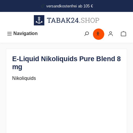
alt springen
versandkostenfrei ab 105 €
Navigation
E-Liquid Nikoliquids Pure Blend 8
mg
Nikoliquids
Bildergalerie überspringen