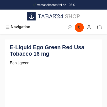
alt springen
versandkostenfrei ab 105 €
Navigation
E-Liquid Ego Green Red Usa
Tobacco 16 mg
Ego | green
Bildergalerie überspringen