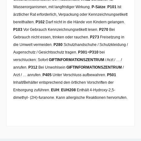
Wasserorganismen, mit langfristiger Wirkung.
P-Sätze
:
P101
Ist
ärztlicher Rat erforderlich, Verpackung oder Kennzeichnungsetikett
bereithalten.
P102
Darf nicht in die Hände von Kindern gelangen.
P103
Vor Gebrauch Kennzeichnungsetikett lesen.
P270
Bei
Gebrauch nicht essen, trinken oder rauchen.
P273
Freisetzung in
die Umwelt vermeiden.
P280
Schutzhandschuhe / Schutzkleidung /
Augenschutz / Gesichtsschutz tragen.
P301
+
P310
bei
verschlucken: Sofort
GIFTINFORMATIONSZENTRUM
/ Arzt / … /
anrufen.
P312
Bei Unwohlsein
GIFTINFORMATIONSZENTRUM
/
Arzt / … anrufen.
P405
Unter Verschluss aufbewahren.
P501
Inhalt/Behälter entsprechend den örtlichen Vorschriften der
Entsorgung zuführen.
EUH
:
EUH208
Enthält 4-Hydroxy-2,5-
dimethyl- (2H)-furanone. Kann allergische Reaktionen hervorrufen.