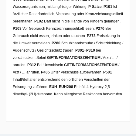
Wasserorganismen, mit langfristiger Wirkung.
P-Sätze
:
P101
Ist
ärztlicher Rat erforderlich, Verpackung oder Kennzeichnungsetikett
bereithalten.
P102
Darf nicht in die Hände von Kindern gelangen.
P103
Vor Gebrauch Kennzeichnungsetikett lesen.
P270
Bei
Gebrauch nicht essen, trinken oder rauchen.
P273
Freisetzung in
die Umwelt vermeiden.
P280
Schutzhandschuhe / Schutzkleidung /
Augenschutz / Gesichtsschutz tragen.
P301
+
P310
bei
verschlucken: Sofort
GIFTINFORMATIONSZENTRUM
/ Arzt / … /
anrufen.
P312
Bei Unwohlsein
GIFTINFORMATIONSZENTRUM
/
Arzt / … anrufen.
P405
Unter Verschluss aufbewahren.
P501
Inhalt/Behälter entsprechend den örtlichen Vorschriften der
Entsorgung zuführen.
EUH
:
EUH208
Enthält 4-Hydroxy-2,5-
dimethyl- (2H)-furanone. Kann allergische Reaktionen hervorrufen.