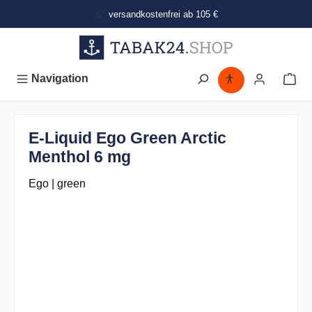
alt springen
versandkostenfrei ab 105 €
Navigation
E-Liquid Ego Green Arctic
Menthol 6 mg
Ego | green
Bildergalerie überspringen