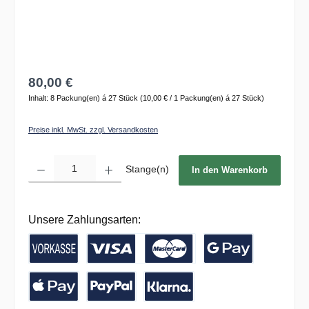
80,00 €
Inhalt:
8 Packung(en) á 27 Stück
(10,00 € / 1 Packung(en) á 27 Stück)
Preise inkl. MwSt. zzgl. Versandkosten
Produkt Anzahl: Gib den gewünschten Wert ein oder benutze die Schaltflächen um die 
Stange(n)
In den Warenkorb
Unsere Zahlungsarten:
Vorkasse / Banküberweisung
Kreditkarte
Google Pay