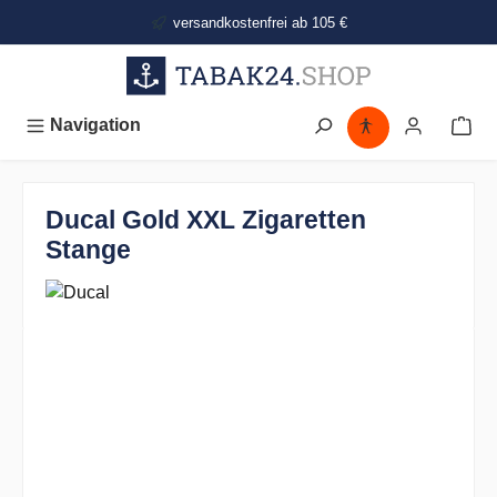
alt springen
versandkostenfrei ab 105 €
Navigation
Ducal Gold XXL Zigaretten
Stange
Bildergalerie überspringen