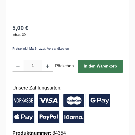
5,00 €
Inhalt:
30
Preise inkl. MwSt. zzgl. Versandkosten
Produkt Anzahl: Gib den gewünschten Wert ein oder benutze die Schaltflächen um die 
Päckchen
In den Warenkorb
Unsere Zahlungsarten:
Vorkasse / Banküberweisung
Kreditkarte
Google Pay
Apple Pay
PayPal
Pay with Klarna
Produktnummer:
84354