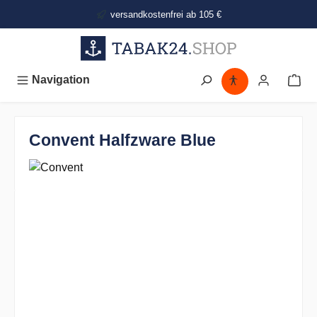
alt springen
versandkostenfrei ab 105 €
Navigation
Convent Halfzware Blue
Bildergalerie überspringen