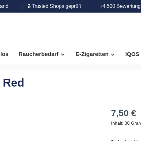
land
🔒 Trusted Shops geprüft
+4.500 Bewertun
llos
Raucherbedarf
E-Zigaretten
IQOS
d Red
7,50 €
Inhalt:
30 Gr