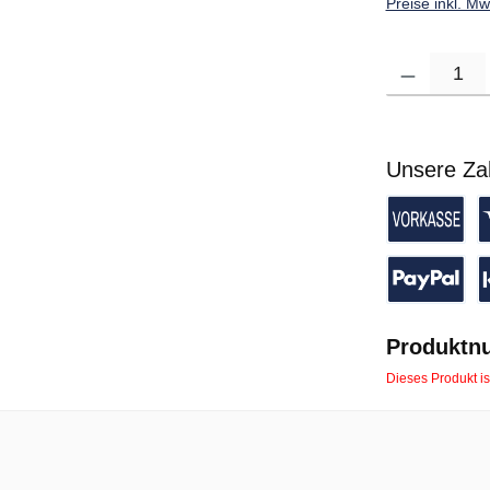
Preise inkl. M
Produkt Anzahl: G
Unsere Za
Vorkasse 
K
PayPal
P
Produktn
Dieses Produkt is