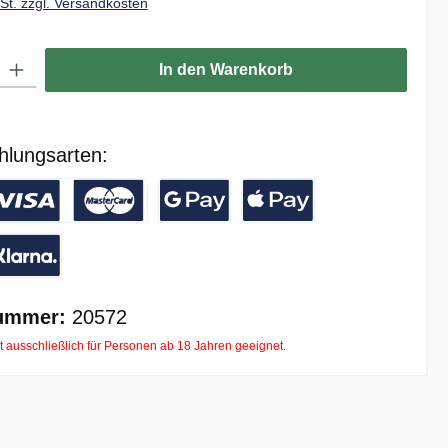
wSt. zzgl. Versandkosten
ib den gewünschten Wert ein oder benutze die Schaltflächen um die Anzahl zu er
In den Warenkorb
hlungsarten:
/ Banküberweisung
reditkarte
Google Pay
Apple Pay
ay with Klarna
ummer:
20572
t ausschließlich für Personen ab 18 Jahren geeignet.