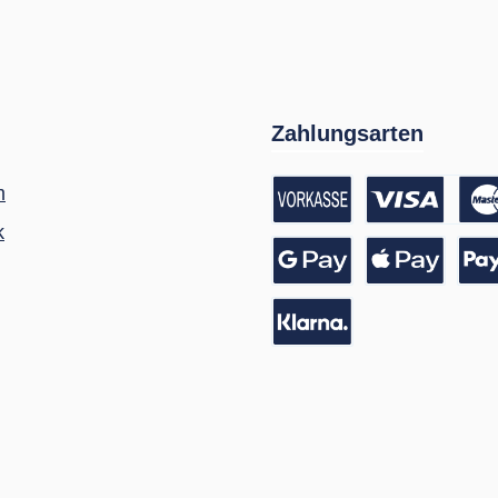
Zahlungsarten
m
k
Vorkasse / Banküberwei
Kreditkarte
Google Pay
Apple Pay
Pay
Pay with Klarna