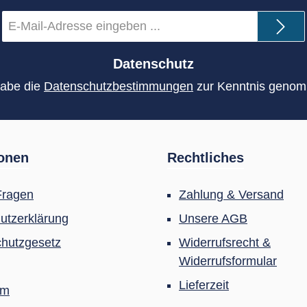
E-
Mail-
Adresse
*
Datenschutz
habe die
Datenschutzbestimmungen
zur Kenntnis geno
ionen
Rechtliches
Fragen
Zahlung & Versand
utzerklärung
Unsere AGB
hutzgesetz
Widerrufsrecht &
Widerrufsformular
Lieferzeit
um