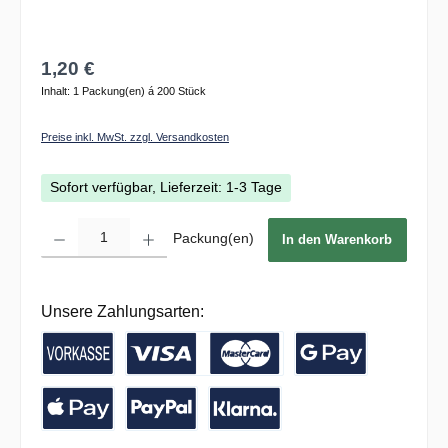
1,20 €
Inhalt:
1 Packung(en) á 200 Stück
Preise inkl. MwSt. zzgl. Versandkosten
Sofort verfügbar, Lieferzeit: 1-3 Tage
Produkt Anzahl: Gib den gewünschten Wert ein oder benutze die Schaltflächen um die 
Packung(en)
In den Warenkorb
Unsere Zahlungsarten:
Vorkasse / Banküberweisung
Kreditkarte
Google Pay
Apple Pay
PayPal
Pay with Klarna