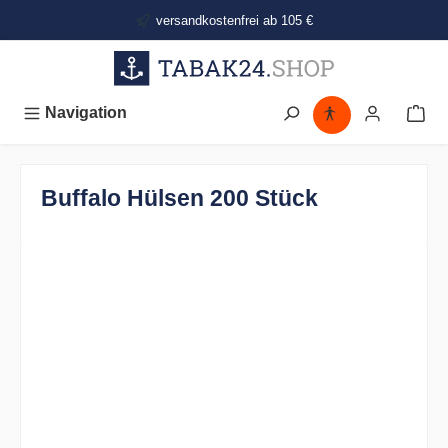
alt springen
versandkostenfrei ab 105 €
Navigation
Buffalo Hülsen 200 Stück
Bildergalerie überspringen