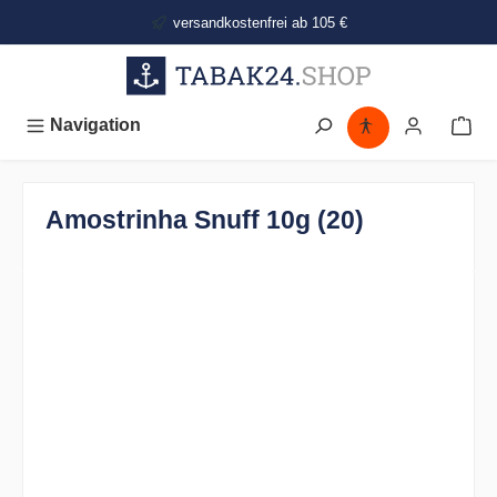
alt springen
versandkostenfrei ab 105 €
Navigation
Amostrinha Snuff 10g (20)
Bildergalerie überspringen