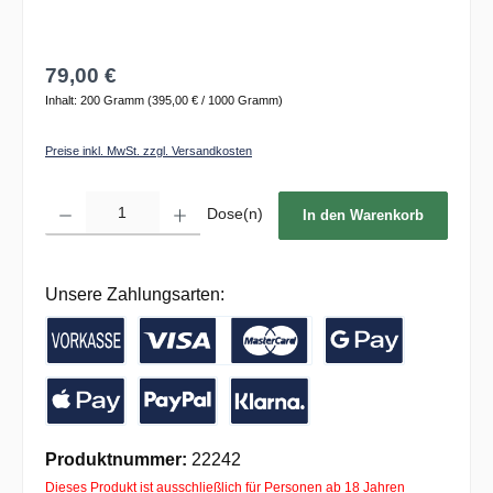
79,00 €
Inhalt:
200 Gramm
(395,00 € / 1000 Gramm)
Preise inkl. MwSt. zzgl. Versandkosten
Produkt Anzahl: Gib den gewünschten Wert ein oder benutze die Schaltflächen um die 
Dose(n)
In den Warenkorb
Unsere Zahlungsarten:
Vorkasse / Banküberweisung
Kreditkarte
Google Pay
Apple Pay
PayPal
Pay with Klarna
Produktnummer:
22242
Dieses Produkt ist ausschließlich für Personen ab 18 Jahren