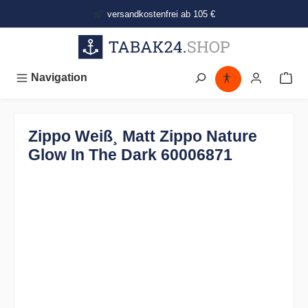
alt springen
versandkostenfrei ab 105 €
Navigation
Zippo Weiß¸ Matt Zippo Nature
Glow In The Dark 60006871
Bildergalerie überspringen