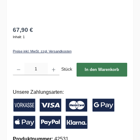
67,90 €
Inhalt:
1
Preise inkl. MwSt. zzgl. Versandkosten
Produkt Anzahl: Gib den gewünschten Wert ein oder benutze die Schaltflächen um die 
Stück
In den Warenkorb
Unsere Zahlungsarten:
Vorkasse / Banküberweisung
Kreditkarte
Google Pay
Apple Pay
PayPal
Pay with Klarna
Produktnummer:
42531