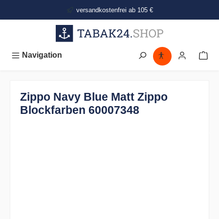
alt springen
versandkostenfrei ab 105 €
Navigation
Zippo Navy Blue Matt Zippo
Blockfarben 60007348
Bildergalerie überspringen