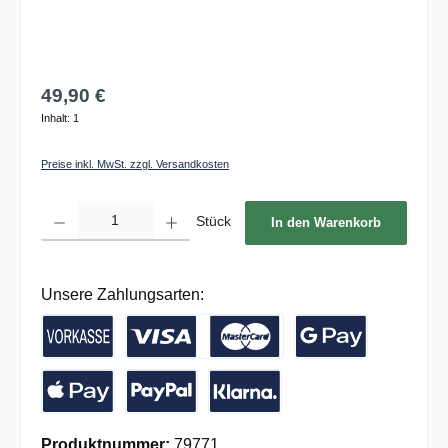
49,90 €
Inhalt:
1
Preise inkl. MwSt. zzgl. Versandkosten
Produkt Anzahl: Gib den gewünschten Wert ein oder benutze die Schaltflächen um die 
Stück
In den Warenkorb
Unsere Zahlungsarten:
Vorkasse / Banküberweisung
Kreditkarte
Google Pay
Apple Pay
PayPal
Pay with Klarna
Produktnummer:
79771