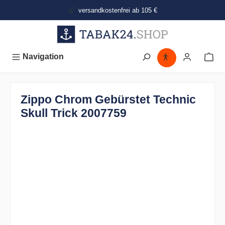
alt springen
versandkostenfrei ab 105 €
Navigation
Zippo Chrom Gebürstet Technic
Skull Trick 2007759
Bildergalerie überspringen