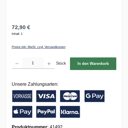
72,90 €
Inhalt:
1
Preise inkl. MwSt. zzgl. Versandkosten
Produkt Anzahl: Gib den gewünschten Wert ein oder benutze die Schaltflächen um die 
Stück
In den Warenkorb
Unsere Zahlungsarten:
Vorkasse / Banküberweisung
Kreditkarte
Google Pay
Apple Pay
PayPal
Pay with Klarna
Produktnummer:
41492