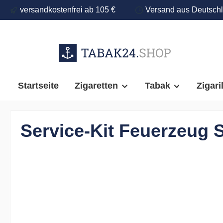
versandkostenfrei ab 105 €
Versand aus Deutsch
springen
Zur Hauptnavigation springen
Startseite
Zigaretten
Tabak
Zigari
Service-Kit Feuerzeug 
Bildergalerie überspringen