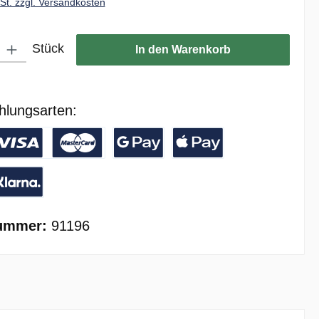
wSt. zzgl. Versandkosten
ib den gewünschten Wert ein oder benutze die Schaltflächen um die Anzahl zu er
Stück
In den Warenkorb
hlungsarten:
/ Banküberweisung
reditkarte
Google Pay
Apple Pay
ay with Klarna
ummer:
91196