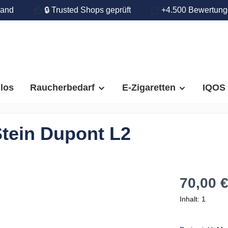
land
🔒 Trusted Shops geprüft
+4.500 Bewertun
llos
Raucherbedarf
E-Zigaretten
IQOS
Stein Dupont L2
70,00 
Inhalt:
1