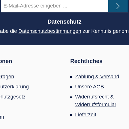
E-
Mail-
Adresse
*
Datenschutz
habe die
Datenschutzbestimmungen
zur Kenntnis geno
ionen
Rechtliches
Fragen
Zahlung & Versand
utzerklärung
Unsere AGB
hutzgesetz
Widerrufsrecht &
Widerrufsformular
Lieferzeit
um