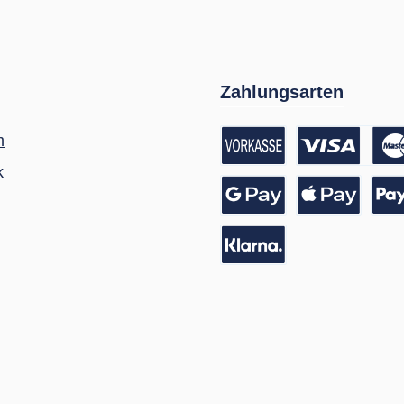
Zahlungsarten
m
k
Vorkasse / Banküberwei
Kreditkarte
Google Pay
Apple Pay
Pay
Pay with Klarna