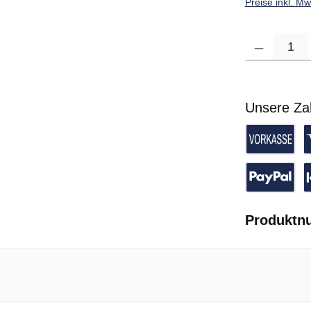
Preise inkl. M
Produkt Anzahl: G
Unsere Za
Vorkasse 
K
PayPal
P
Produktn