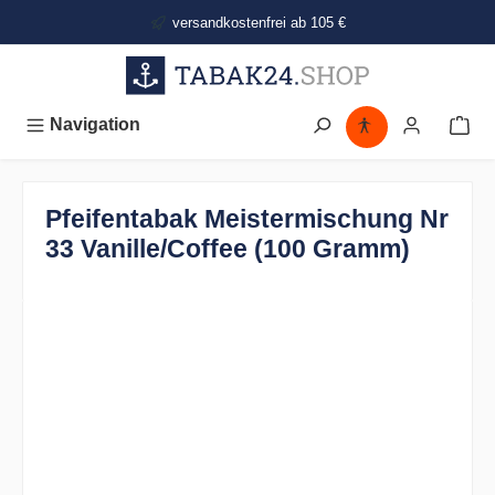
alt springen
versandkostenfrei ab 105 €
Navigation
Pfeifentabak Meistermischung Nr
33 Vanille/Coffee (100 Gramm)
Bildergalerie überspringen