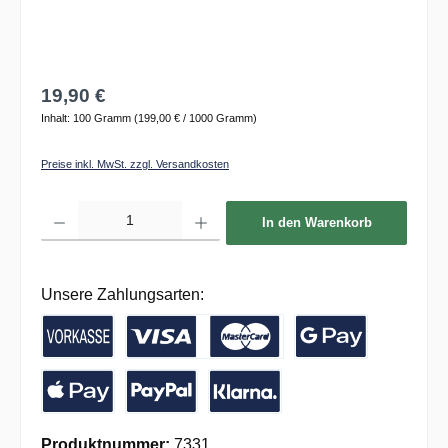
19,90 €
Inhalt:
100 Gramm
(199,00 € / 1000 Gramm)
Preise inkl. MwSt. zzgl. Versandkosten
Produkt Anzahl: Gib den gewünschten Wert ein oder benutze die Schaltflächen um die 
In den Warenkorb
Unsere Zahlungsarten:
Vorkasse / Banküberweisung
Kreditkarte
Google Pay
Apple Pay
PayPal
Pay with Klarna
Produktnummer:
7331