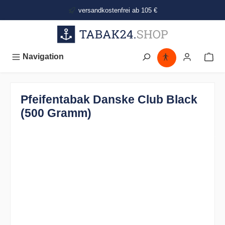
alt springen
versandkostenfrei ab 105 €
Navigation
Pfeifentabak Danske Club Black
(500 Gramm)
Bildergalerie überspringen