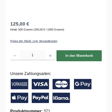
125,00 €
Inhalt:
500 Gramm
(250,00 € / 1000 Gramm)
Preise inkl. MwSt. zzgl. Versandkosten
Produkt Anzahl: Gib den gewünschten Wert ein oder benutze die Schaltflächen um die 
In den Warenkorb
Unsere Zahlungsarten:
Vorkasse / Banküberweisung
Kreditkarte
Google Pay
Apple Pay
PayPal
Pay with Klarna
Produktnummer:
371