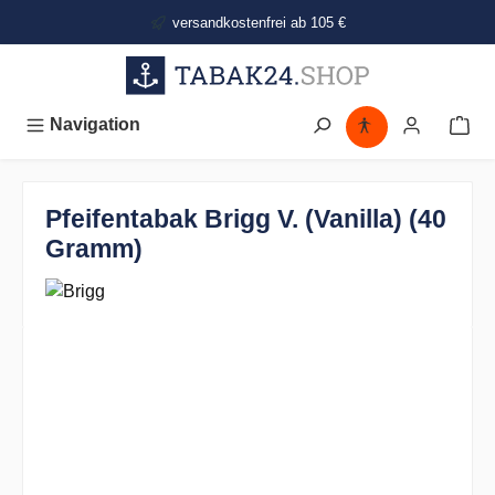
alt springen
versandkostenfrei ab 105 €
Navigation
Pfeifentabak Brigg V. (Vanilla) (40
Gramm)
Bildergalerie überspringen