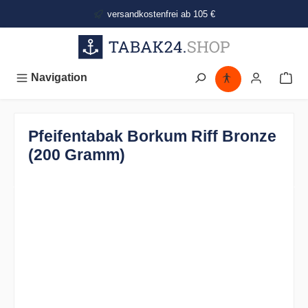
alt springen
versandkostenfrei ab 105 €
Navigation
Pfeifentabak Borkum Riff Bronze
(200 Gramm)
Bildergalerie überspringen