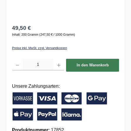
49,50 €
Inhalt:
200 Gramm
(247,50 € / 1000 Gramm)
Preise inkl. MwSt. zzgl. Versandkosten
Produkt Anzahl: Gib den gewünschten Wert ein oder benutze die Schaltflächen um die 
In den Warenkorb
Unsere Zahlungsarten:
Vorkasse / Banküberweisung
Kreditkarte
Google Pay
Apple Pay
PayPal
Pay with Klarna
Produktnummer:
17852