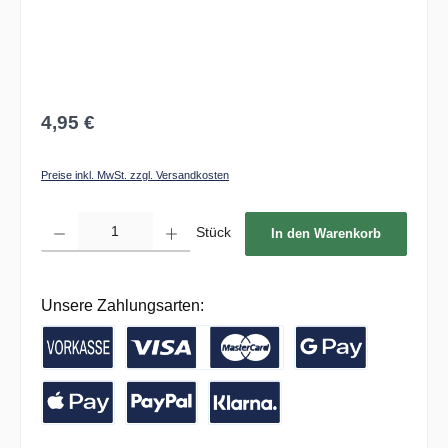
4,95 €
Preise inkl. MwSt. zzgl. Versandkosten
Produkt Anzahl: Gib den gewünschten Wert ein oder benutze die Schaltflächen um die 
Stück
In den Warenkorb
Unsere Zahlungsarten:
Vorkasse / Banküberweisung
Kreditkarte
Google Pay
Apple Pay
PayPal
Pay with Klarna