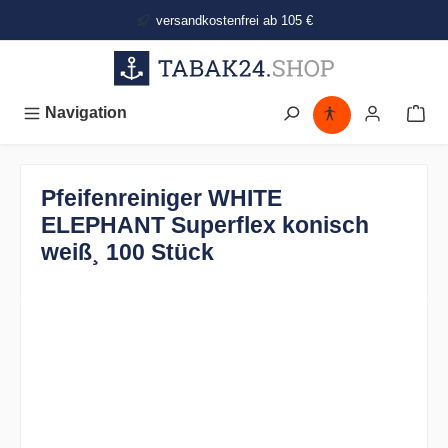
alt springen
versandkostenfrei ab 105 €
Navigation
Pfeifenreiniger WHITE
ELEPHANT Superflex konisch
weiß¸ 100 Stück
Bildergalerie überspringen