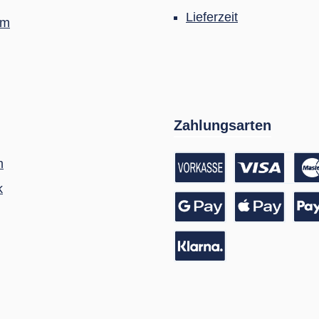
Lieferzeit
um
Zahlungsarten
m
k
Vorkasse / Banküberwei
Kreditkarte
Google Pay
Apple Pay
Pay
Pay with Klarna