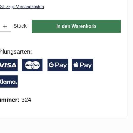
wSt. zzgl. Versandkosten
ib den gewünschten Wert ein oder benutze die Schaltflächen um die Anzahl zu er
Stück
In den Warenkorb
hlungsarten:
/ Banküberweisung
reditkarte
Google Pay
Apple Pay
ay with Klarna
ummer:
324