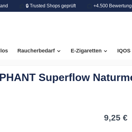
land
🔒 Trusted Shops geprüft
+4.500 Bewertun
llos
Raucherbedarf
E-Zigaretten
IQOS
LEPHANT Superflow Natur
9,25 €