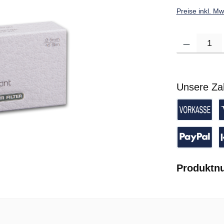
Preise inkl. M
Produkt Anzahl: G
Unsere Za
Vorkasse 
K
PayPal
P
Produktn