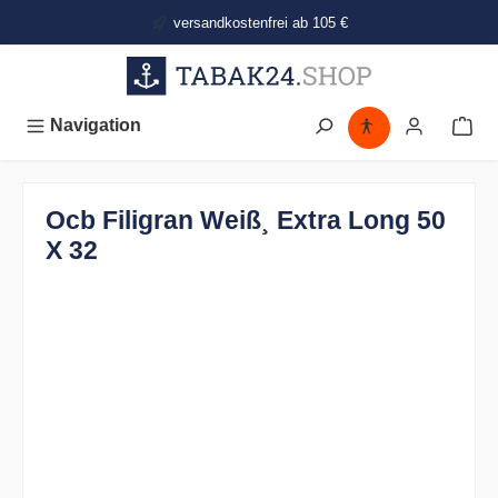
alt springen
versandkostenfrei ab 105 €
Navigation
Ocb Filigran Weiß¸ Extra Long 50
X 32
Bildergalerie überspringen