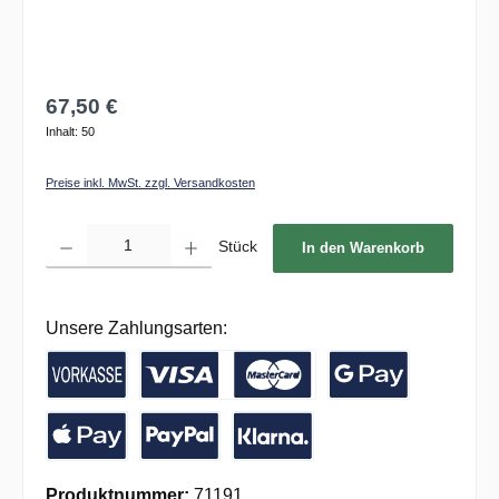
67,50 €
Inhalt:
50
Preise inkl. MwSt. zzgl. Versandkosten
Produkt Anzahl: Gib den gewünschten Wert ein oder benutze die Schaltflächen um die 
Stück
In den Warenkorb
Unsere Zahlungsarten:
Vorkasse / Banküberweisung
Kreditkarte
Google Pay
Apple Pay
PayPal
Pay with Klarna
Produktnummer:
71191