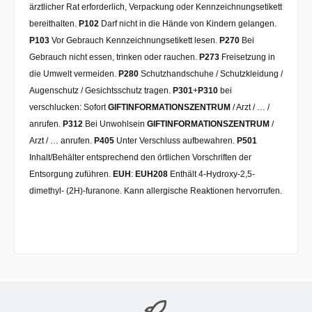
ärztlicher Rat erforderlich, Verpackung oder Kennzeichnungsetikett
bereithalten.
P102
Darf nicht in die Hände von Kindern gelangen.
P103
Vor Gebrauch Kennzeichnungsetikett lesen.
P270
Bei
Gebrauch nicht essen, trinken oder rauchen.
P273
Freisetzung in
die Umwelt vermeiden.
P280
Schutzhandschuhe / Schutzkleidung /
Augenschutz / Gesichtsschutz tragen.
P301
+
P310
bei
verschlucken: Sofort
GIFTINFORMATIONSZENTRUM
/ Arzt / … /
anrufen.
P312
Bei Unwohlsein
GIFTINFORMATIONSZENTRUM
/
Arzt / … anrufen.
P405
Unter Verschluss aufbewahren.
P501
Inhalt/Behälter entsprechend den örtlichen Vorschriften der
Entsorgung zuführen.
EUH
:
EUH208
Enthält 4-Hydroxy-2,5-
dimethyl- (2H)-furanone. Kann allergische Reaktionen hervorrufen.