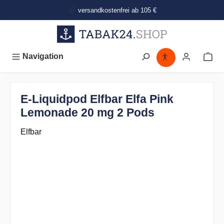
alt springen
versandkostenfrei ab 105 €
Navigation
E-Liquidpod Elfbar Elfa Pink
Lemonade 20 mg 2 Pods
Elfbar
Bildergalerie überspringen