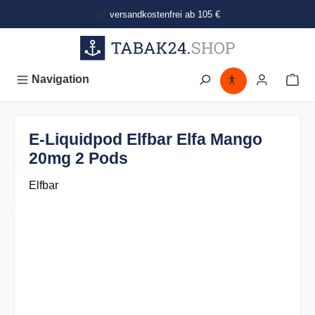
alt springen
versandkostenfrei ab 105 €
Navigation
E-Liquidpod Elfbar Elfa Mango
20mg 2 Pods
Elfbar
Bildergalerie überspringen