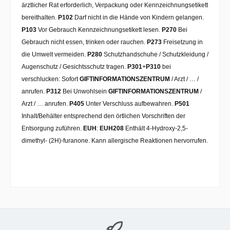
ärztlicher Rat erforderlich, Verpackung oder Kennzeichnungsetikett
bereithalten.
P102
Darf nicht in die Hände von Kindern gelangen.
P103
Vor Gebrauch Kennzeichnungsetikett lesen.
P270
Bei
Gebrauch nicht essen, trinken oder rauchen.
P273
Freisetzung in
die Umwelt vermeiden.
P280
Schutzhandschuhe / Schutzkleidung /
Augenschutz / Gesichtsschutz tragen.
P301
+
P310
bei
verschlucken: Sofort
GIFTINFORMATIONSZENTRUM
/ Arzt / … /
anrufen.
P312
Bei Unwohlsein
GIFTINFORMATIONSZENTRUM
/
Arzt / … anrufen.
P405
Unter Verschluss aufbewahren.
P501
Inhalt/Behälter entsprechend den örtlichen Vorschriften der
Entsorgung zuführen.
EUH
:
EUH208
Enthält 4-Hydroxy-2,5-
dimethyl- (2H)-furanone. Kann allergische Reaktionen hervorrufen.