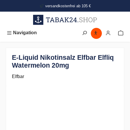
alt springen
versandkostenfrei ab 105 €
Navigation
E-Liquid Nikotinsalz Elfbar Elfliq
Watermelon 20mg
Elfbar
Bildergalerie überspringen