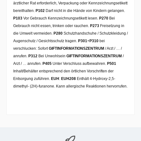
ärztlicher Rat erforderlich, Verpackung oder Kennzeichnungsetikett
bereithalten.
P102
Darf nicht in die Hände von Kindern gelangen.
P103
Vor Gebrauch Kennzeichnungsetikett lesen.
P270
Bei
Gebrauch nicht essen, trinken oder rauchen.
P273
Freisetzung in
die Umwelt vermeiden.
P280
Schutzhandschuhe / Schutzkleidung /
Augenschutz / Gesichtsschutz tragen.
P301
+
P310
bei
verschlucken: Sofort
GIFTINFORMATIONSZENTRUM
/ Arzt / … /
anrufen.
P312
Bei Unwohlsein
GIFTINFORMATIONSZENTRUM
/
Arzt / … anrufen.
P405
Unter Verschluss aufbewahren.
P501
Inhalt/Behälter entsprechend den örtlichen Vorschriften der
Entsorgung zuführen.
EUH
:
EUH208
Enthält 4-Hydroxy-2,5-
dimethyl- (2H)-furanone. Kann allergische Reaktionen hervorrufen.