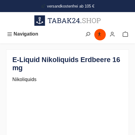
alt springen
versandkostenfrei ab 105 €
Navigation
E-Liquid Nikoliquids Erdbeere 16
mg
Nikoliquids
Bildergalerie überspringen