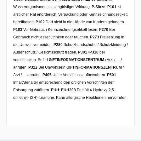
Wasserorganismen, mit langfristiger Wirkung.
P-Sätze
:
P101
Ist
ärztlicher Rat erforderlich, Verpackung oder Kennzeichnungsetikett
bereithalten.
P102
Darf nicht in die Hände von Kindern gelangen.
P103
Vor Gebrauch Kennzeichnungsetikett lesen.
P270
Bei
Gebrauch nicht essen, trinken oder rauchen.
P273
Freisetzung in
die Umwelt vermeiden.
P280
Schutzhandschuhe / Schutzkleidung /
Augenschutz / Gesichtsschutz tragen.
P301
+
P310
bei
verschlucken: Sofort
GIFTINFORMATIONSZENTRUM
/ Arzt / … /
anrufen.
P312
Bei Unwohlsein
GIFTINFORMATIONSZENTRUM
/
Arzt / … anrufen.
P405
Unter Verschluss aufbewahren.
P501
Inhalt/Behälter entsprechend den örtlichen Vorschriften der
Entsorgung zuführen.
EUH
:
EUH208
Enthält 4-Hydroxy-2,5-
dimethyl- (2H)-furanone. Kann allergische Reaktionen hervorrufen.