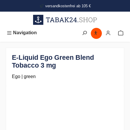
alt springen
versandkostenfrei ab 105 €
Navigation
E-Liquid Ego Green Blend
Tobacco 3 mg
Ego | green
Bildergalerie überspringen